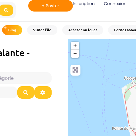
Inscription
Connexion
+ Poster
Search
8
°C
Blog
Visiter l'île
Acheter ou louer
Petites anno
+
lante -
−
ie
Search
Advanced Filters