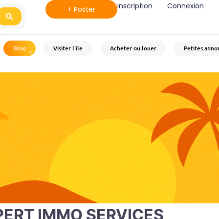
Inscription
Connexion
+ Poster
Search
8
°C
Blog
Visiter l'île
Acheter ou louer
Petites anno
PERT IMMO SERVICES