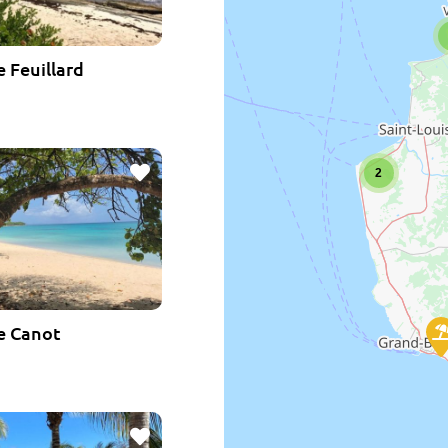
e Feuillard
Favoris
2
e Canot
Favoris