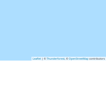
Leaflet
| ©
Thunderforest
, ©
OpenStreetMap
contributors