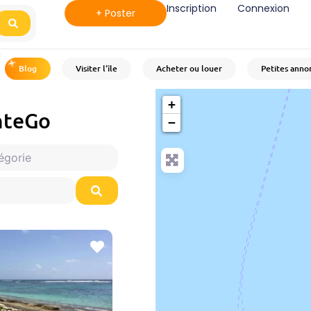
Inscription
Connexion
+ Poster
Search
8
°C
Blog
Visiter l'île
Acheter ou louer
Petites anno
+
anteGo
−
ie
Search
Favoris