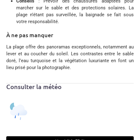
Conseils
:
Prévoir des chaussures adaptées pour
marcher sur le sable et des protections solaires.
La
plage n’étant pas surveillée, la baignade se fait sous
votre responsabilité.
À ne pas manquer
La plage offre des panoramas exceptionnels, notamment au
lever et au coucher du soleil.
Les contrastes entre le sable
doré, l’eau turquoise et la végétation luxuriante en font un
lieu prisé pour la photographie.
Consulter la météo
Grand-Bourg, GP
00:26,
07/08/2026
28
°C
|
°F
L:
27
°
H:
28
°
Estimations :
31
°
Légère Pluie