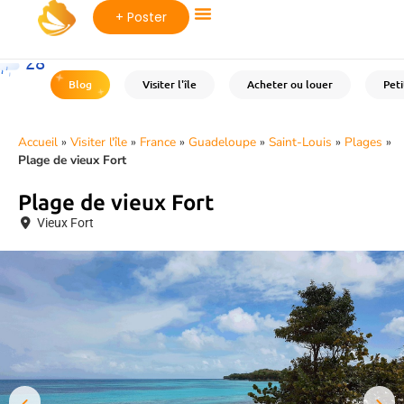
+ Poster
28
°C
Blog
Visiter l'île
Acheter ou louer
Pet
Accueil
»
Visiter l'île
»
France
»
Guadeloupe
»
Saint-Louis
»
Plages
»
Plage de vieux Fort
Plage de vieux Fort
Vieux Fort