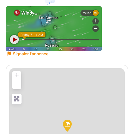
28
°
29
°
pluie
Signaler l'annonce
+
−