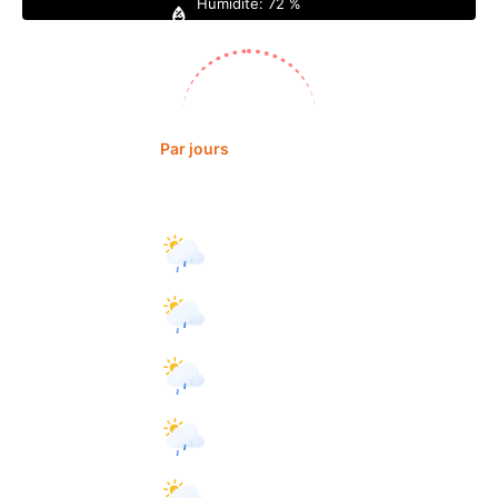
Humidité:
72 %
Lever:
05:48
Coucher:
18:33
Par jours
Par heures
Daily Forecast
Aujourd'hui
°C
|
°F
27
°
28
°
légère pluie
Demain
°C
|
°F
28
°
28
°
légère pluie
dimanche
°C
|
°F
28
°
28
°
légère pluie
lundi
légère
°C
|
°F
28
°
29
°
pluie
mardi
légère
°C
|
°F