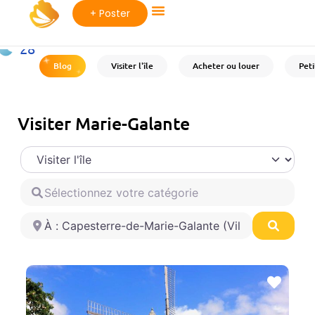
+ Poster
28
°C
Blog
Visiter l'île
Acheter ou louer
Pet
Visiter Marie-Galante
Select search type
Sélectionnez votre catégorie
Sélectionnez votre ville
Searc
Favo