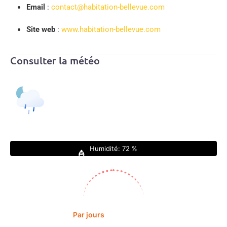
Email
:
contact@habitation-bellevue.com
Site web
:
www.habitation-bellevue.com
Consulter la météo
Grand-Bourg, GP
00:30,
07/08/2026
28
°C
|
°F
L:
27
°
H:
28
°
Estimations :
31
°
Légère Pluie
Humidité:
72 %
Lever:
05:48
Coucher:
18:33
Par jours
Par heures