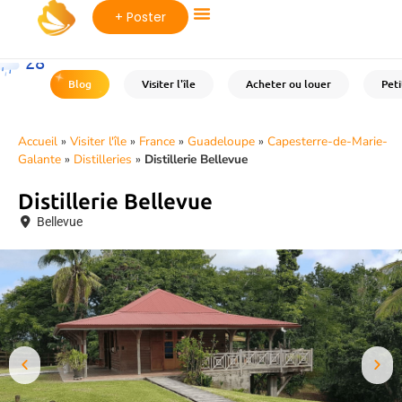
+ Poster
28
°C
Blog
Visiter l'île
Acheter ou louer
Pet
Accueil
»
Visiter l'île
»
France
»
Guadeloupe
»
Capesterre-de-Marie-
Galante
»
Distilleries
»
Distillerie Bellevue
Distillerie Bellevue
Bellevue