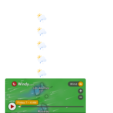
Daily Forecast
Aujourd'hui
°C
|
°F
27
°
28
°
légère pluie
Demain
°C
|
°F
28
°
28
°
légère pluie
dimanche
°C
|
°F
28
°
28
°
légère pluie
lundi
légère
°C
|
°F
28
°
29
°
pluie
mardi
légère
°C
|
°F
28
°
29
°
pluie